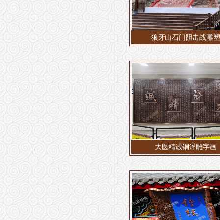
狼牙山石门阻击战雕塑
大医精诚铜浮雕​字画